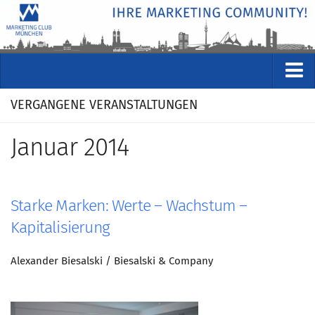
VERANSTALTUNGEN
VERGANGENE VERANSTALTUNGEN
Kommende Veranstaltungen
Januar 2014
Rückblicke
Veranstaltungsformate
STUDIO
Starke Marken: Werte – Wachstum –
ÜBER
Kapitalisierung
Wer wir sind
Alexander Biesalski / Biesalski & Company
Clubführung
Geschäftsstelle