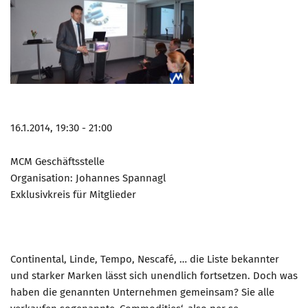
Marketing Pioniere
Arbeitsgruppen
MarketingFrauen
Münchner Marketingpreis
Mentoring
Partnerschaften
16.1.2014, 19:30 - 21:00
Bundesverband Marketing Clubs
MCM Geschäftsstelle
MARKETING PIONIERE
Organisation: Johannes Spannagl
Marketing Pioniere im BVMC
Exklusivkreis für Mitglieder
CLUB-KOMMUNIKATION
Newsletter
Continental, Linde, Tempo, Nescafé, … die Liste bekannter
Clubmagazin
und starker Marken lässt sich unendlich fortsetzen. Doch was
MCM Club TV
haben die genannten Unternehmen gemeinsam? Sie alle
MITGLIEDSCHAFT