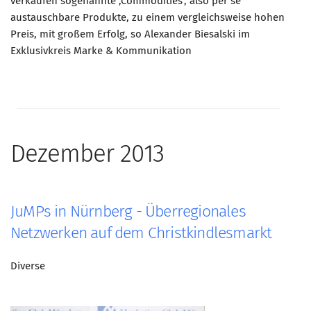
verkaufen sogenannte ‚Commodities‘, also per se
austauschbare Produkte, zu einem vergleichsweise hohen
Mitglied werden
Preis, mit großem Erfolg, so Alexander Biesalski im
PODCAST
Exklusivkreis Marke & Kommunikation
AKTUELLES
KONTAKT
Dezember 2013
JuMPs in Nürnberg - Überregionales
Netzwerken auf dem Christkindlesmarkt
Diverse