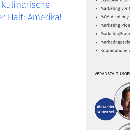
Exklusivkreise
kulinarische
Marketing vor 
r Halt: Amerika!
MCM Academy
Marketing Pion
MarketingFrau
Marketingprei
Kooperationen
VERANSTALTUNGE