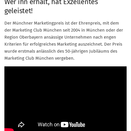
Wer ihn erhält, hat Exzellentes
Marketing Pioniere
geleistet!
Arbeitsgruppen
MarketingFrauen
Der Münchner Marketingpreis ist der Ehrenpreis, mit dem
der Marketing Club München seit 2004 in München oder der
Münchner Marketingpreis
Region Oberbayern ansässige Unternehmen nach engen
Mentoring
Kriterien für erfolgreiches Marketing auszeichnet. Der Preis
Partnerschaften
wurde erstmals anlässlich des 50-jährigen Jubiläums des
Marketing Club München vergeben.
Bundesverband Marketing Clubs
MARKETING PIONIERE
Marketing Pioniere im BVMC
CLUB-KOMMUNIKATION
Newsletter
Clubmagazin
MCM Club TV
MITGLIEDSCHAFT