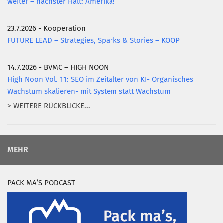
weiter – nächster Halt: Amerika!
23.7.2026 - Kooperation
FUTURE LEAD – Strategies, Sparks & Stories – KOOP
14.7.2026 - BVMC – HIGH NOON
High Noon Vol. 11: SEO im Zeitalter von KI- Organisches
Wachstum skalieren- mit System statt Wachstum
> WEITERE RÜCKBLICKE...
MEHR
PACK MA’S PODCAST