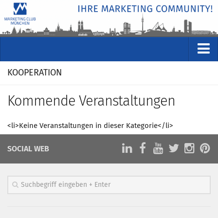
VERANSTALTUNGEN
KOOPERATION
Kommende Veranstaltungen
Kommende Veranstaltungen
Rückblicke
Veranstaltungsformate
<li>Keine Veranstaltungen in dieser Kategorie</li>
STUDIO
SOCIAL WEB
ÜBER
Wer wir sind
Clubführung
Geschäftsstelle