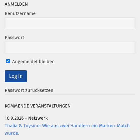
Marketing Pioniere
ANMELDEN
Arbeitsgruppen
Benutzername
MarketingFrauen
Münchner Marketingpreis
Passwort
Mentoring
Partnerschaften
Angemeldet bleiben
Bundesverband Marketing Clubs
MARKETING PIONIERE
Marketing Pioniere im BVMC
Passwort zurücksetzen
CLUB-KOMMUNIKATION
KOMMENDE VERANSTALTUNGEN
Newsletter
10.9.2026 - Netzwerk
Clubmagazin
Thalia & Toysino: Wie aus zwei Händlern ein Marken-Match
MCM Club TV
wurde.
MITGLIEDSCHAFT