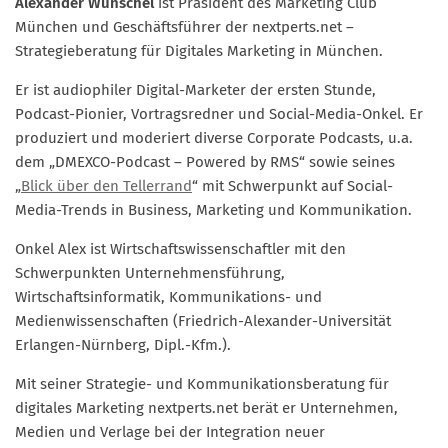
Alexander Wunschel
ist Präsident des Marketing Club
Marketing Pioniere
München und Geschäftsführer der nextperts.net –
Arbeitsgruppen
Strategieberatung für Digitales Marketing in München.
MarketingFrauen
Er ist audiophiler Digital-Marketer der ersten Stunde,
Münchner Marketingpreis
Podcast-Pionier, Vortragsredner und Social-Media-Onkel. Er
produziert und moderiert diverse Corporate Podcasts, u.a.
Mentoring
dem „DMEXCO-Podcast – Powered by RMS“ sowie seines
Partnerschaften
„
Blick über den Tellerrand
“ mit Schwerpunkt auf Social-
Bundesverband Marketing Clubs
Media-Trends in Business, Marketing und Kommunikation.
MARKETING PIONIERE
Onkel Alex ist Wirtschaftswissenschaftler mit den
Schwerpunkten Unternehmensführung,
Marketing Pioniere im BVMC
Wirtschaftsinformatik, Kommunikations- und
CLUB-KOMMUNIKATION
Medienwissenschaften (Friedrich-Alexander-Universität
Erlangen-Nürnberg, Dipl.-Kfm.).
Newsletter
Clubmagazin
Mit seiner Strategie- und Kommunikationsberatung für
digitales Marketing nextperts.net berät er Unternehmen,
MCM Club TV
Medien und Verlage bei der Integration neuer
MITGLIEDSCHAFT