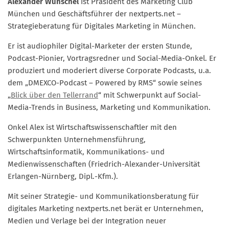
Alexander Wunschel
ist Präsident des Marketing Club
Marketing Pioniere
München und Geschäftsführer der nextperts.net –
Arbeitsgruppen
Strategieberatung für Digitales Marketing in München.
MarketingFrauen
Er ist audiophiler Digital-Marketer der ersten Stunde,
Münchner Marketingpreis
Podcast-Pionier, Vortragsredner und Social-Media-Onkel. Er
produziert und moderiert diverse Corporate Podcasts, u.a.
Mentoring
dem „DMEXCO-Podcast – Powered by RMS“ sowie seines
Partnerschaften
„
Blick über den Tellerrand
“ mit Schwerpunkt auf Social-
Bundesverband Marketing Clubs
Media-Trends in Business, Marketing und Kommunikation.
MARKETING PIONIERE
Onkel Alex ist Wirtschaftswissenschaftler mit den
Schwerpunkten Unternehmensführung,
Marketing Pioniere im BVMC
Wirtschaftsinformatik, Kommunikations- und
CLUB-KOMMUNIKATION
Medienwissenschaften (Friedrich-Alexander-Universität
Erlangen-Nürnberg, Dipl.-Kfm.).
Newsletter
Clubmagazin
Mit seiner Strategie- und Kommunikationsberatung für
digitales Marketing nextperts.net berät er Unternehmen,
MCM Club TV
Medien und Verlage bei der Integration neuer
MITGLIEDSCHAFT