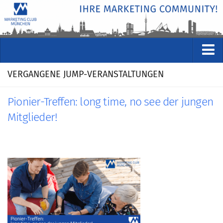
VERANSTALTUNGEN
VERGANGENE JUMP-VERANSTALTUNGEN
Kommende Veranstaltungen
Pionier-Treffen: long time, no see der jungen
Rückblicke
Mitglieder!
Veranstaltungsformate
STUDIO
ÜBER
Wer wir sind
Clubführung
Geschäftsstelle