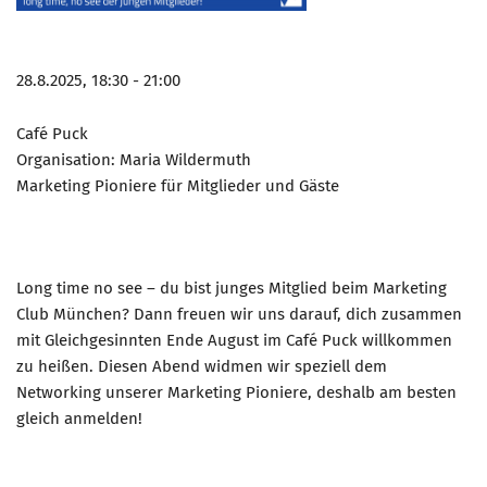
Marketing Pioniere
Arbeitsgruppen
MarketingFrauen
28.8.2025, 18:30 - 21:00
Münchner Marketingpreis
Café Puck
Mentoring
Organisation: Maria Wildermuth
Marketing Pioniere für Mitglieder und Gäste
Partnerschaften
Bundesverband Marketing Clubs
MARKETING PIONIERE
Long time no see – du bist junges Mitglied beim Marketing
Marketing Pioniere im BVMC
Club München? Dann freuen wir uns darauf, dich zusammen
CLUB-KOMMUNIKATION
mit Gleichgesinnten Ende August im Café Puck willkommen
zu heißen. Diesen Abend widmen wir speziell dem
Newsletter
Networking unserer Marketing Pioniere, deshalb am besten
Clubmagazin
gleich anmelden!
MCM Club TV
MITGLIEDSCHAFT