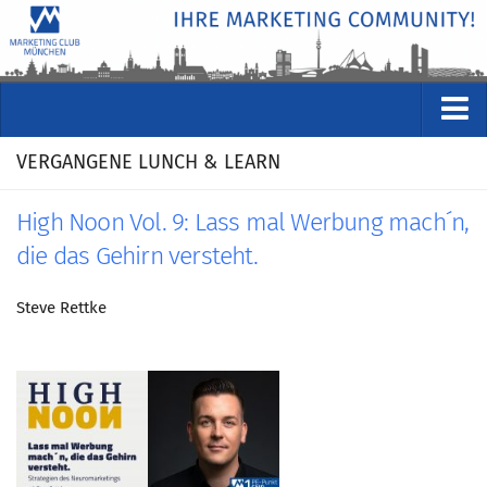
VERANSTALTUNGEN
VERGANGENE LUNCH & LEARN
Kommende Veranstaltungen
High Noon Vol. 9: Lass mal Werbung mach´n,
Rückblicke
die das Gehirn versteht.
Veranstaltungsformate
STUDIO
Steve Rettke
ÜBER
Wer wir sind
Clubführung
Geschäftsstelle