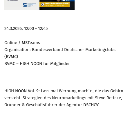
Marketing Pioniere
Arbeitsgruppen
MarketingFrauen
24.3.2026, 12:00 - 12:45
Münchner Marketingpreis
Mentoring
Online / MSTeams
Organisation: Bundesverband Deutscher Marketingclubs
Partnerschaften
(BVMC)
Bundesverband Marketing Clubs
BVMC – HIGH NOON für Mitglieder
MARKETING PIONIERE
Marketing Pioniere im BVMC
CLUB-KOMMUNIKATION
HIGH NOON Vol. 9: Lass mal Werbung mach´n, die das Gehirn
versteht. Strategien des Neuromarketings mit Steve Rettcke,
Newsletter
Gründer & Geschäftsführer der Agentur DSCHOY
Clubmagazin
MCM Club TV
MITGLIEDSCHAFT