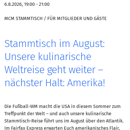
Marketing Pioniere
6.8.2026, 19:00 - 21:00
Arbeitsgruppen
MCM STAMMTISCH / FÜR MITGLIEDER UND GÄSTE
MarketingFrauen
Münchner Marketingpreis
Mentoring
Stammtisch im August:
Partnerschaften
Unsere kulinarische
Bundesverband Marketing Clubs
Weltreise geht weiter –
MARKETING PIONIERE
Marketing Pioniere im BVMC
nächster Halt: Amerika!
CLUB-KOMMUNIKATION
Newsletter
Die Fußball-WM macht die USA in diesem Sommer zum
Clubmagazin
Treffpunkt der Welt – und auch unsere kulinarische
MCM Club TV
Stammtisch-Reise führt uns im August über den Atlantik.
Im Fairfax Express erwarten Euch amerikanisches Flair,
MITGLIEDSCHAFT