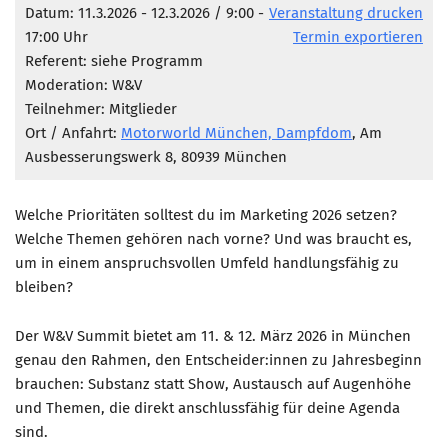
Marketing Pioniere
Datum: 11.3.2026 - 12.3.2026 / 9:00 -
Veranstaltung drucken
17:00 Uhr
Termin exportieren
Arbeitsgruppen
Referent: siehe Programm
MarketingFrauen
Moderation: W&V
Münchner Marketingpreis
Teilnehmer: Mitglieder
Ort / Anfahrt:
Motorworld München, Dampfdom
, Am
Mentoring
Ausbesserungswerk 8, 80939 München
Partnerschaften
Bundesverband Marketing Clubs
Welche Prioritäten solltest du im Marketing 2026 setzen?
Welche Themen gehören nach vorne? Und was braucht es,
MARKETING PIONIERE
um in einem anspruchsvollen Umfeld handlungsfähig zu
Marketing Pioniere im BVMC
bleiben?
CLUB-KOMMUNIKATION
Der W&V Summit bietet am 11. & 12. März 2026 in München
Newsletter
genau den Rahmen, den Entscheider:innen zu Jahresbeginn
Clubmagazin
brauchen: Substanz statt Show, Austausch auf Augenhöhe
und Themen, die direkt anschlussfähig für deine Agenda
MCM Club TV
sind.
MITGLIEDSCHAFT