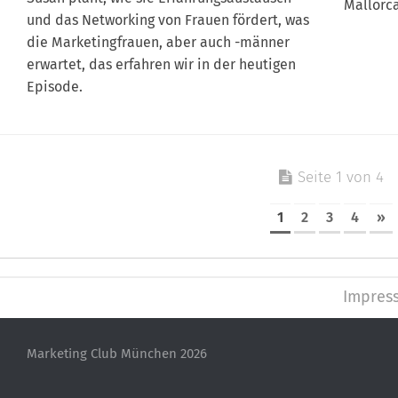
Mallorca
und das Networking von Frauen fördert, was
die Marketingfrauen, aber auch -männer
erwartet, das erfahren wir in der heutigen
Episode.
Seite 1 von 4
1
2
3
4
»
Impres
Marketing Club München 2026