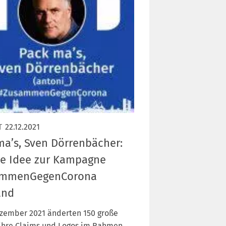
T
22.12.2021
ma’s, Sven Dörrenbächer:
ie Idee zur Kampagne
ammenGegenCorona
and
ezember 2021 änderten 150 große
ihre Claims und Logos im Rahmen