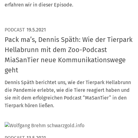
Marketing Pioniere
erfahren wir in dieser Episode.
Arbeitsgruppen
MarketingFrauen
PODCAST
19.5.2021
Münchner Marketingpreis
Pack ma’s, Dennis Späth: Wie der Tierpark
Mentoring
Hellabrunn mit dem Zoo-Podcast
Partnerschaften
MiaSanTier neue Kommunikationswege
Bundesverband Marketing Clubs
geht
MARKETING PIONIERE
Dennis Späth berichtet uns, wie der Tierpark Hellabrunn
Marketing Pioniere im BVMC
die Pandemie erlebte, wie die Tiere reagiert haben und
CLUB-KOMMUNIKATION
sie mit dem erfolgreichen Podcast “MaSanTier” in den
Tierpark hören ließen.
Newsletter
Clubmagazin
MCM Club TV
PODCAST
13.5.2021
MITGLIEDSCHAFT