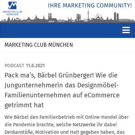
VERANSTALTUNGEN
MARKETING CLUB MÜNCHEN
Kommende Veranstaltungen
Rückblicke
PODCAST
11.6.2021
Pack ma’s, Bärbel Grünberger! Wie die
Veranstaltungsformate
Jungunternehmerin das Designmöbel-
STUDIO
Familienunternehmen auf eCommerce
ÜBER
getrimmt hat
Wer wir sind
Wie Bärbel den Familienbetrieb mit Online-Handel über
Clubführung
die Pandemie brachte, welche Netzwerke ihr dabei
Geschäftsstelle
Denkanstöße, Motivation und Halt gegeben haben, das