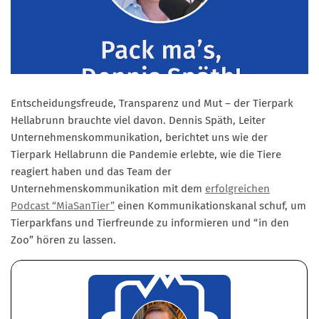
Marketing Pioniere
Arbeitsgruppen
MarketingFrauen
Münchner Marketingpreis
Mentoring
Entscheidungsfreude, Transparenz und Mut – der Tierpark
Hellabrunn brauchte viel davon. Dennis Späth, Leiter
Partnerschaften
Unternehmenskommunikation, berichtet uns wie der
Bundesverband Marketing Clubs
Tierpark Hellabrunn die Pandemie erlebte, wie die Tiere
MARKETING PIONIERE
reagiert haben und das Team der
Unternehmenskommunikation mit dem
erfolgreichen
Marketing Pioniere im BVMC
Podcast “MiaSanTier”
einen Kommunikationskanal schuf, um
CLUB-KOMMUNIKATION
Tierparkfans und Tierfreunde zu informieren und “in den
Zoo” hören zu lassen.
Newsletter
Clubmagazin
MCM Club TV
MITGLIEDSCHAFT