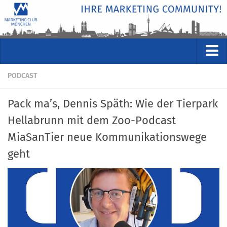
VERANSTALTUNGEN
PODCAST
Kommende Veranstaltungen
Pack ma’s, Dennis Späth: Wie der Tierpark
Rückblicke
Hellabrunn mit dem Zoo-Podcast
Veranstaltungsformate
MiaSanTier neue Kommunikationswege
STUDIO
geht
ÜBER
Wer wir sind
Clubführung
Geschäftsstelle