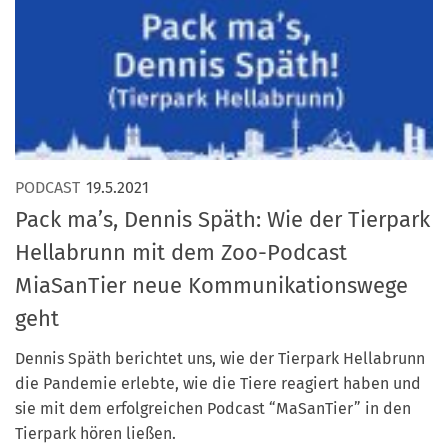
Marketing Pioniere
Arbeitsgruppen
MarketingFrauen
Münchner Marketingpreis
Mentoring
Partnerschaften
PODCAST
19.5.2021
Bundesverband Marketing Clubs
Pack ma’s, Dennis Späth: Wie der Tierpark
MARKETING PIONIERE
Hellabrunn mit dem Zoo-Podcast
Marketing Pioniere im BVMC
MiaSanTier neue Kommunikationswege
CLUB-KOMMUNIKATION
geht
Newsletter
Dennis Späth berichtet uns, wie der Tierpark Hellabrunn
Clubmagazin
die Pandemie erlebte, wie die Tiere reagiert haben und
sie mit dem erfolgreichen Podcast “MaSanTier” in den
MCM Club TV
Tierpark hören ließen.
MITGLIEDSCHAFT