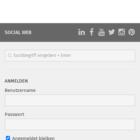
Mitglied werden
PODCAST
SOCIAL WEB
AKTUELLES
KONTAKT
ANMELDEN
Benutzername
Passwort
Angemeldet bleiben