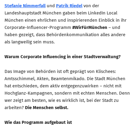
Stefanie Nimmerfall
und
Patrik Riedel
von der
Mitglied werden
Landeshauptstadt München gaben beim LinkedIn Local
München einen ehrlichen und inspirierenden Einblick in ihr
PODCAST
Corporate-Influencer-Programm
#WirFürMünchen
– und
AKTUELLES
haben gezeigt, dass Behördenkommunikation alles andere
als langweilig sein muss.
KONTAKT
Warum Corporate Influencing in einer Stadtverwaltung?
Das Image von Behörden ist oft geprägt von Klischees:
Amtsschimmel, Akten, Beamtenmikado. Die Stadt München
hat entschieden, dem aktiv entgegenzuwirken – nicht mit
Hochglanz-Kampagnen, sondern mit echten Menschen. Denn
wer zeigt am besten, wie es wirklich ist, bei der Stadt zu
arbeiten?
Die Menschen selbst.
Wie das Programm aufgebaut ist