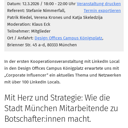
Marketing Pioniere
Datum: 12.3.2026 / 18:00 - 22:00 Uhr
Veranstaltung drucken
Referent: Stefanie Nimmerfall,
Termin exportieren
Arbeitsgruppen
Patrik Riedel, Verena Krones und Katja Skeledzija
MarketingFrauen
Moderation: Klaus Eck
Münchner Marketingpreis
Teilnehmer: Mitglieder
Ort / Anfahrt:
Design Offices Campus Königsplatz
,
Mentoring
Brienner Str. 45 a-d, 80333 München
Partnerschaften
Bundesverband Marketing Clubs
In der ersten Kooperationsveranstaltung mit LinkedIn Local
in den Design Offices Campus Königplatz erwartete uns mit
MARKETING PIONIERE
„Corporate Influencer“ ein aktuelles Thema und Netzwerken
Marketing Pioniere im BVMC
mit über 100 LinkedIn Locals.
CLUB-KOMMUNIKATION
Mit Herz und Strategie: Wie die
Newsletter
Stadt München Mitarbeitende zu
Clubmagazin
Botschafter:innen macht.
MCM Club TV
MITGLIEDSCHAFT