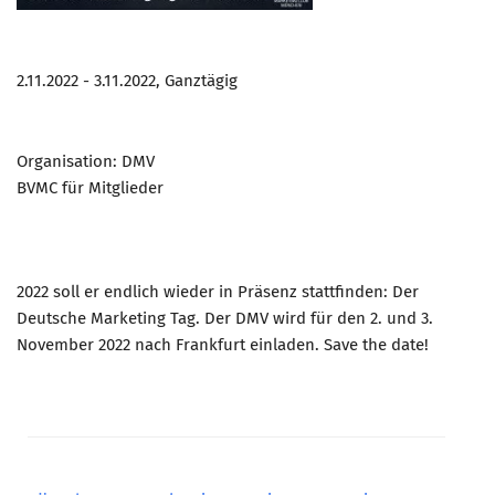
Marketing Pioniere
Arbeitsgruppen
MarketingFrauen
2.11.2022 - 3.11.2022, Ganztägig
Münchner Marketingpreis
Mentoring
Organisation: DMV
BVMC für Mitglieder
Partnerschaften
Bundesverband Marketing Clubs
MARKETING PIONIERE
2022 soll er endlich wieder in Präsenz stattfinden: Der
Marketing Pioniere im BVMC
Deutsche Marketing Tag. Der DMV wird für den 2. und 3.
CLUB-KOMMUNIKATION
November 2022 nach Frankfurt einladen. Save the date!
Newsletter
Clubmagazin
MCM Club TV
MITGLIEDSCHAFT