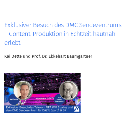
Mitglied werden
PODCAST
Exklusiver Besuch des DMC Sendezentrums
AKTUELLES
– Content-Produktion in Echtzeit hautnah
KONTAKT
erlebt
Kai Dette und Prof. Dr. Ekkehart Baumgartner