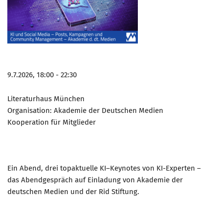
Marketing Pioniere
Arbeitsgruppen
MarketingFrauen
Münchner Marketingpreis
Mentoring
9.7.2026, 18:00 - 22:30
Partnerschaften
Literaturhaus München
Bundesverband Marketing Clubs
Organisation: Akademie der Deutschen Medien
MARKETING PIONIERE
Kooperation für Mitglieder
Marketing Pioniere im BVMC
CLUB-KOMMUNIKATION
Ein Abend, drei topaktuelle KI–Keynotes von KI-Experten –
Newsletter
das Abendgespräch auf Einladung von Akademie der
Clubmagazin
deutschen Medien und der Rid Stiftung.
MCM Club TV
MITGLIEDSCHAFT