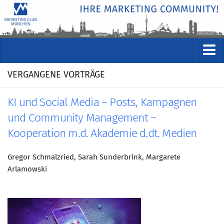
VERANSTALTUNGEN
VERGANGENE VORTRÄGE
Kommende Veranstaltungen
KI und Social Media – Posts, Kampagnen
Rückblicke
und Community Management –
Veranstaltungsformate
Kooperation m.d. Akademie d.dt. Medien
STUDIO
Gregor Schmalzried, Sarah Sunderbrink, Margarete
ÜBER
Arlamowski
Wer wir sind
Clubführung
Geschäftsstelle