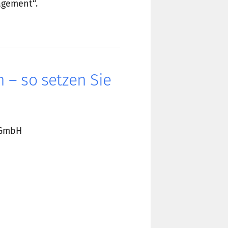
agement“.
 – so setzen Sie
l GmbH