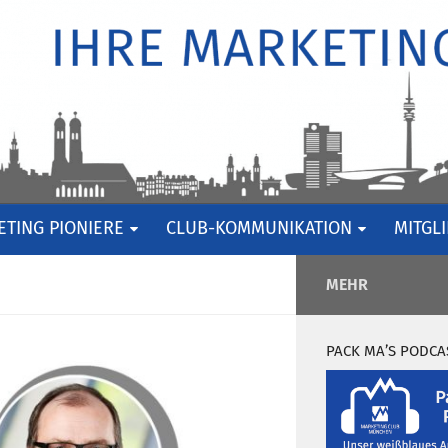
TING PIONIERE
CLUB-KOMMUNIKATION
MITGL
MEHR
PACK MA’S PODCA