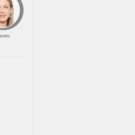
oren: