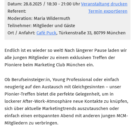
Marketing Pioniere
Datum: 28.8.2025 / 18:30 - 21:00 Uhr
Veranstaltung drucken
Referent:
Termin exportieren
Arbeitsgruppen
Moderation: Maria Wildermuth
MarketingFrauen
Teilnehmer: Mitglieder und Gäste
Münchner Marketingpreis
Ort / Anfahrt:
Café Puck
, Türkenstraße 33, 80799 München
Mentoring
Endlich ist es wieder so weit! Nach längerer Pause laden wir
Partnerschaften
alle jungen Mitglieder zu einem exklusiven Treffen der
Bundesverband Marketing Clubs
Pioniere beim Marketing Club München ein.
MARKETING PIONIERE
Ob Berufseinsteiger:in, Young Professional oder einfach
Marketing Pioniere im BVMC
neugierig auf den Austausch mit Gleichgesinnten – unser
CLUB-KOMMUNIKATION
Pionier-Treffen bietet die perfekte Gelegenheit, um in
lockerer After-Work-Atmosphäre neue Kontakte zu knüpfen,
Newsletter
sich über aktuelle Marketingtrends auszutauschen oder
Clubmagazin
einfach einen entspannten Abend mit anderen jungen MCM-
Mitgliedern zu verbringen.
MCM Club TV
MITGLIEDSCHAFT