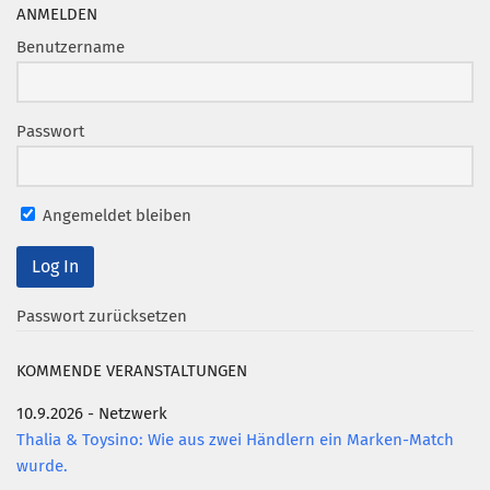
Marketing Pioniere
ANMELDEN
Arbeitsgruppen
Benutzername
MarketingFrauen
Münchner Marketingpreis
Passwort
Mentoring
Partnerschaften
Angemeldet bleiben
Bundesverband Marketing Clubs
MARKETING PIONIERE
Marketing Pioniere im BVMC
Passwort zurücksetzen
CLUB-KOMMUNIKATION
KOMMENDE VERANSTALTUNGEN
Newsletter
10.9.2026 - Netzwerk
Clubmagazin
Thalia & Toysino: Wie aus zwei Händlern ein Marken-Match
MCM Club TV
wurde.
MITGLIEDSCHAFT