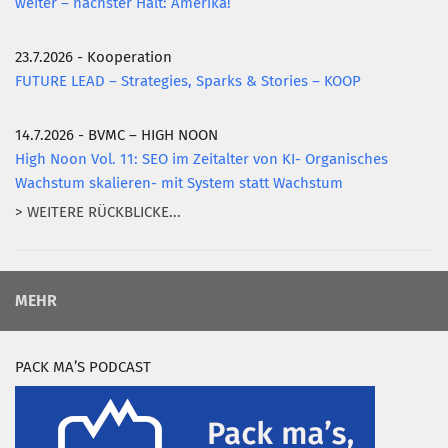
weiter – nächster Halt: Amerika!
23.7.2026 - Kooperation
FUTURE LEAD – Strategies, Sparks & Stories – KOOP
14.7.2026 - BVMC – HIGH NOON
High Noon Vol. 11: SEO im Zeitalter von KI- Organisches
Wachstum skalieren- mit System statt Wachstum
> WEITERE RÜCKBLICKE...
MEHR
PACK MA’S PODCAST