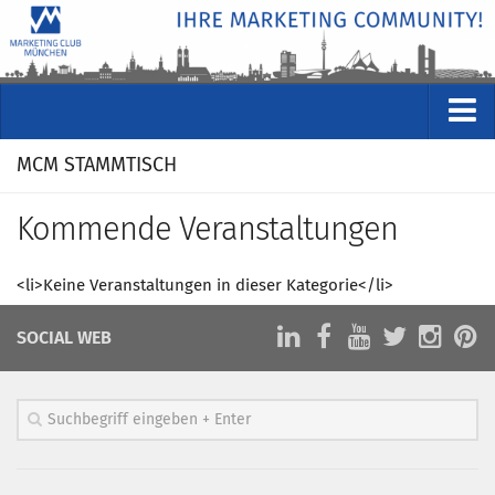
VERANSTALTUNGEN
MCM STAMMTISCH
Kommende Veranstaltungen
Kommende Veranstaltungen
Rückblicke
Veranstaltungsformate
<li>Keine Veranstaltungen in dieser Kategorie</li>
STUDIO
SOCIAL WEB
ÜBER
Wer wir sind
Clubführung
Geschäftsstelle