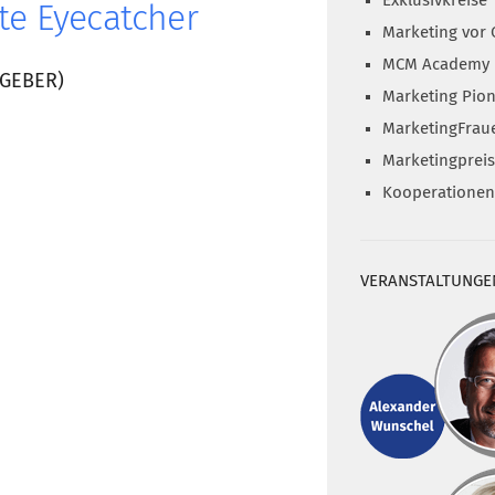
Exklusivkreise
e Eyecatcher
Marketing vor 
MCM Academy
HGEBER)
Marketing Pion
MarketingFrau
Marketingprei
Kooperationen
VERANSTALTUNGE