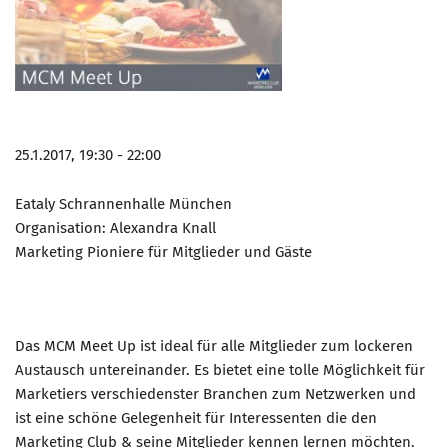
Marketing Pioniere
Arbeitsgruppen
MarketingFrauen
Münchner Marketingpreis
Mentoring
25.1.2017, 19:30 - 22:00
Partnerschaften
Eataly Schrannenhalle München
Bundesverband Marketing Clubs
Organisation: Alexandra Knall
MARKETING PIONIERE
Marketing Pioniere für Mitglieder und Gäste
Marketing Pioniere im BVMC
CLUB-KOMMUNIKATION
Das MCM Meet Up ist ideal für alle Mitglieder zum lockeren
Newsletter
Austausch untereinander. Es bietet eine tolle Möglichkeit für
Clubmagazin
Marketiers verschiedenster Branchen zum Netzwerken und
MCM Club TV
ist eine schöne Gelegenheit für Interessenten die den
Marketing Club & seine Mitglieder kennen lernen möchten.
MITGLIEDSCHAFT