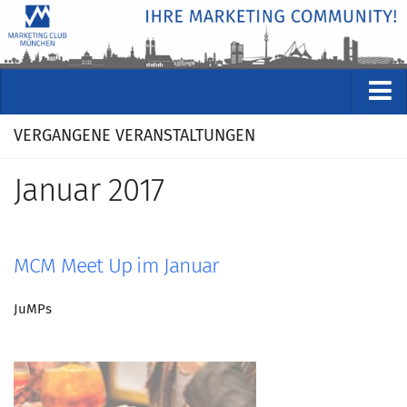
VERANSTALTUNGEN
VERGANGENE VERANSTALTUNGEN
Kommende Veranstaltungen
Januar 2017
Rückblicke
Veranstaltungsformate
STUDIO
MCM Meet Up im Januar
ÜBER
JuMPs
Wer wir sind
Clubführung
Geschäftsstelle