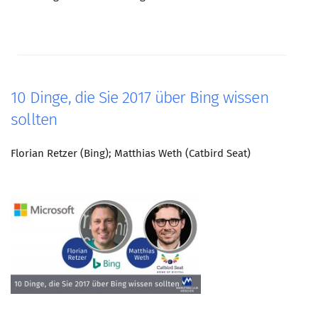
Mitglied werden
PODCAST
AKTUELLES
10 Dinge, die Sie 2017 über Bing wissen
KONTAKT
sollten
Florian Retzer (Bing); Matthias Weth (Catbird Seat)