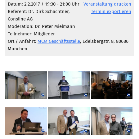
Marketing Pioniere
Datum: 2.2.2017 / 19:30 - 21:00 Uhr
Veranstaltung drucken
Referent: Dr. Dirk Schachtner,
Termin exportieren
Arbeitsgruppen
Consline AG
MarketingFrauen
Moderation: Dr. Peter Mielmann
Münchner Marketingpreis
Teilnehmer: Mitglieder
Ort / Anfahrt:
MCM Geschäftsstelle
, Edelsbergstr. 8, 80686
Mentoring
München
Partnerschaften
Bundesverband Marketing Clubs
MARKETING PIONIERE
Marketing Pioniere im BVMC
CLUB-KOMMUNIKATION
Newsletter
Clubmagazin
MCM Club TV
MITGLIEDSCHAFT