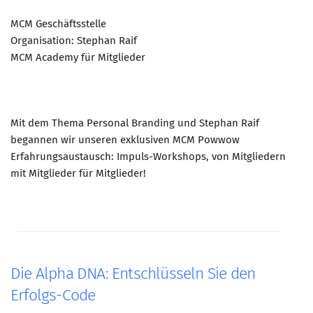
Münchner Marketingpreis
MCM Geschäftsstelle
Organisation: Stephan Raif
Mentoring
MCM Academy für Mitglieder
Partnerschaften
Bundesverband Marketing Clubs
MARKETING PIONIERE
Mit dem Thema Personal Branding und Stephan Raif
Marketing Pioniere im BVMC
begannen wir unseren exklusiven MCM Powwow
Erfahrungsaustausch: Impuls-Workshops, von Mitgliedern
CLUB-KOMMUNIKATION
mit Mitglieder für Mitglieder!
Newsletter
Clubmagazin
MCM Club TV
MITGLIEDSCHAFT
Die Alpha DNA: Entschlüsseln Sie den
Mitglied werden
Erfolgs-Code
PODCAST