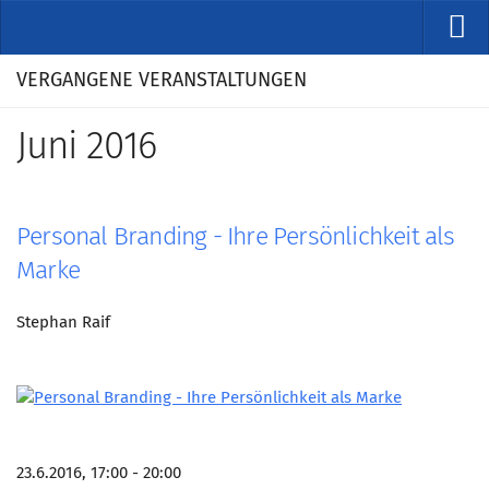
VERANSTALTUNGEN
VERGANGENE VERANSTALTUNGEN
Kommende Veranstaltungen
Juni 2016
Rückblicke
Veranstaltungsformate
STUDIO
Personal Branding - Ihre Persönlichkeit als
ÜBER
Marke
Wer wir sind
Stephan Raif
Clubführung
Geschäftsstelle
Marketing Pioniere
Arbeitsgruppen
23.6.2016, 17:00 - 20:00
MarketingFrauen