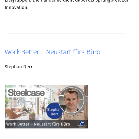
Zielgruppen. Die Pandemie dient dabei als Sprungbrett zur
Innovation.
Mitglied werden
PODCAST
AKTUELLES
KONTAKT
Work Better – Neustart fürs Büro
Stephan Derr