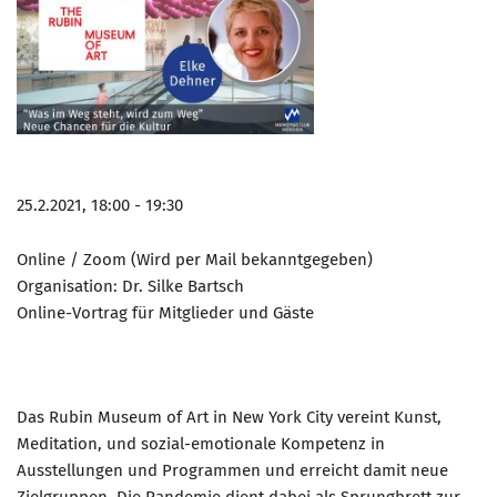
Marketing Pioniere
Arbeitsgruppen
MarketingFrauen
Münchner Marketingpreis
Mentoring
Partnerschaften
25.2.2021, 18:00 - 19:30
Bundesverband Marketing Clubs
Online / Zoom (Wird per Mail bekanntgegeben)
MARKETING PIONIERE
Organisation: Dr. Silke Bartsch
Marketing Pioniere im BVMC
Online-Vortrag für Mitglieder und Gäste
CLUB-KOMMUNIKATION
Newsletter
Das Rubin Museum of Art in New York City vereint Kunst,
Clubmagazin
Meditation, und sozial-emotionale Kompetenz in
MCM Club TV
Ausstellungen und Programmen und erreicht damit neue
MITGLIEDSCHAFT