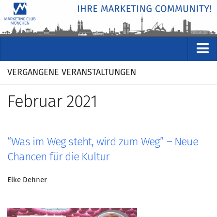
VERANSTALTUNGEN
VERGANGENE VERANSTALTUNGEN
Kommende Veranstaltungen
Februar 2021
Rückblicke
Veranstaltungsformate
STUDIO
“Was im Weg steht, wird zum Weg” – Neue
ÜBER
Chancen für die Kultur
Wer wir sind
Elke Dehner
Clubführung
Geschäftsstelle