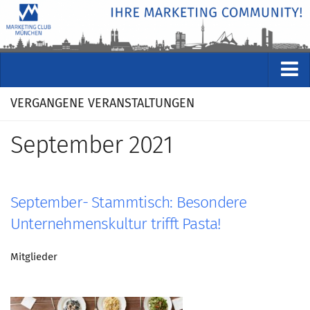
VERANSTALTUNGEN
VERGANGENE VERANSTALTUNGEN
Kommende Veranstaltungen
September 2021
Rückblicke
Veranstaltungsformate
STUDIO
September- Stammtisch: Besondere
ÜBER
Unternehmenskultur trifft Pasta!
Wer wir sind
Mitglieder
Clubführung
Geschäftsstelle