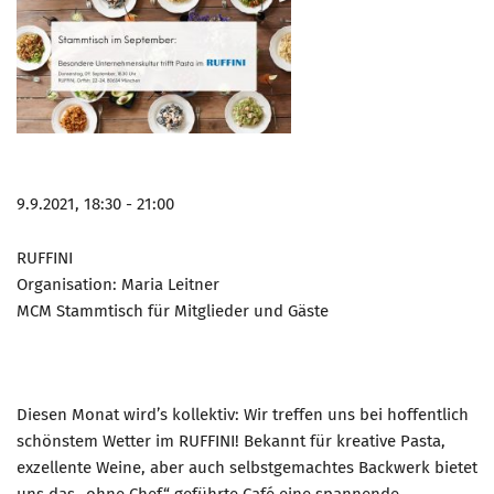
Marketing Pioniere
Arbeitsgruppen
MarketingFrauen
Münchner Marketingpreis
Mentoring
Partnerschaften
9.9.2021, 18:30 - 21:00
Bundesverband Marketing Clubs
RUFFINI
MARKETING PIONIERE
Organisation: Maria Leitner
Marketing Pioniere im BVMC
MCM Stammtisch für Mitglieder und Gäste
CLUB-KOMMUNIKATION
Newsletter
Diesen Monat wird’s kollektiv: Wir treffen uns bei hoffentlich
Clubmagazin
schönstem Wetter im RUFFINI! Bekannt für kreative Pasta,
MCM Club TV
exzellente Weine, aber auch selbstgemachtes Backwerk bietet
MITGLIEDSCHAFT