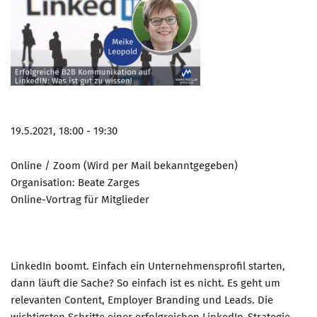
Marketing Pioniere
Arbeitsgruppen
MarketingFrauen
Münchner Marketingpreis
Mentoring
Partnerschaften
19.5.2021, 18:00 - 19:30
Bundesverband Marketing Clubs
Online / Zoom (Wird per Mail bekanntgegeben)
MARKETING PIONIERE
Organisation: Beate Zarges
Marketing Pioniere im BVMC
Online-Vortrag für Mitglieder
CLUB-KOMMUNIKATION
Newsletter
LinkedIn boomt. Einfach ein Unternehmensprofil starten,
Clubmagazin
dann läuft die Sache? So einfach ist es nicht. Es geht um
MCM Club TV
relevanten Content, Employer Branding und Leads. Die
MITGLIEDSCHAFT