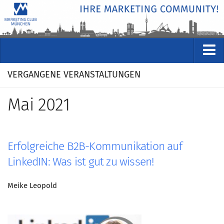
VERANSTALTUNGEN
VERGANGENE VERANSTALTUNGEN
Kommende Veranstaltungen
Mai 2021
Rückblicke
Veranstaltungsformate
STUDIO
Erfolgreiche B2B-Kommunikation auf
ÜBER
LinkedIN: Was ist gut zu wissen!
Wer wir sind
Meike Leopold
Clubführung
Geschäftsstelle