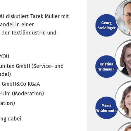
 diskutiert Tarek Müller mit
andel in einer
der Textilindustrie und -
 YOU
 unitex GmbH (Service- und
ndel)
nn GmbH&Co KGaA
-Ulm (Moderation)
ation)
ung dabei.