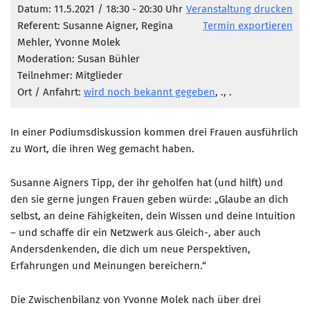
Marketing Pioniere
Datum: 11.5.2021 / 18:30 - 20:30 Uhr
Veranstaltung drucken
Referent: Susanne Aigner, Regina
Termin exportieren
Arbeitsgruppen
Mehler, Yvonne Molek
MarketingFrauen
Moderation: Susan Bühler
Münchner Marketingpreis
Teilnehmer: Mitglieder
Ort / Anfahrt:
wird noch bekannt gegeben
, ., .
Mentoring
Partnerschaften
In einer Podiumsdiskussion kommen drei Frauen ausführlich
Bundesverband Marketing Clubs
zu Wort, die ihren Weg gemacht haben.
MARKETING PIONIERE
Susanne Aigners Tipp, der ihr geholfen hat (und hilft) und
Marketing Pioniere im BVMC
den sie gerne jungen Frauen geben würde: „Glaube an dich
CLUB-KOMMUNIKATION
selbst, an deine Fähigkeiten, dein Wissen und deine Intuition
– und schaffe dir ein Netzwerk aus Gleich-, aber auch
Newsletter
Andersdenkenden, die dich um neue Perspektiven,
Clubmagazin
Erfahrungen und Meinungen bereichern.“
MCM Club TV
Die Zwischenbilanz von Yvonne Molek nach über drei
MITGLIEDSCHAFT