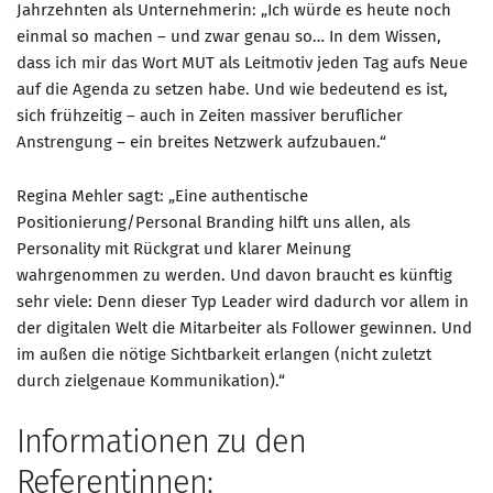
Jahrzehnten als Unternehmerin: „Ich würde es heute noch
einmal so machen – und zwar genau so… In dem Wissen,
Mitglied werden
dass ich mir das Wort MUT als Leitmotiv jeden Tag aufs Neue
PODCAST
auf die Agenda zu setzen habe. Und wie bedeutend es ist,
sich frühzeitig – auch in Zeiten massiver beruflicher
AKTUELLES
Anstrengung – ein breites Netzwerk aufzubauen.“
KONTAKT
Regina Mehler sagt: „Eine authentische
Positionierung/Personal Branding hilft uns allen, als
Personality mit Rückgrat und klarer Meinung
wahrgenommen zu werden. Und davon braucht es künftig
sehr viele: Denn dieser Typ Leader wird dadurch vor allem in
der digitalen Welt die Mitarbeiter als Follower gewinnen. Und
im außen die nötige Sichtbarkeit erlangen (nicht zuletzt
durch zielgenaue Kommunikation).“
Informationen zu den
Referentinnen: