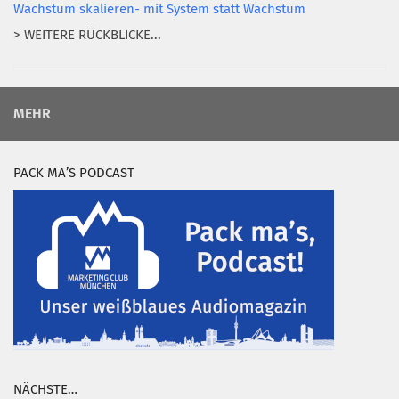
Wachstum skalieren- mit System statt Wachstum
> WEITERE RÜCKBLICKE...
MEHR
PACK MA’S PODCAST
NÄCHSTE…