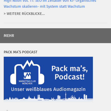
High Noon Vol. 11: SEO im Zeitalter von KI- Organisches
Wachstum skalieren- mit System statt Wachstum
> WEITERE RÜCKBLICKE...
MEHR
PACK MA’S PODCAST