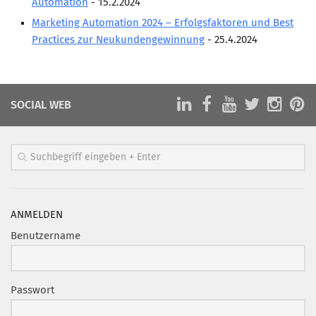
Automation
- 15.2.2024
Marketing Pioniere
Marketing Automation 2024 – Erfolgsfaktoren und Best
Arbeitsgruppen
Practices zur Neukundengewinnung
- 25.4.2024
MarketingFrauen
Münchner Marketingpreis
Mentoring
SOCIAL WEB
Partnerschaften
Bundesverband Marketing Clubs
MARKETING PIONIERE
Marketing Pioniere im BVMC
ANMELDEN
CLUB-KOMMUNIKATION
Benutzername
Newsletter
Clubmagazin
Passwort
MCM Club TV
MITGLIEDSCHAFT