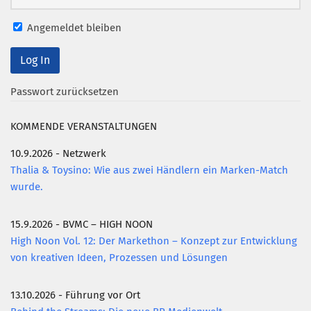
Mitglied werden
Angemeldet bleiben
PODCAST
AKTUELLES
Passwort zurücksetzen
KONTAKT
KOMMENDE VERANSTALTUNGEN
10.9.2026 - Netzwerk
Thalia & Toysino: Wie aus zwei Händlern ein Marken-Match
wurde.
15.9.2026 - BVMC – HIGH NOON
High Noon Vol. 12: Der Markethon – Konzept zur Entwicklung
von kreativen Ideen, Prozessen und Lösungen
13.10.2026 - Führung vor Ort