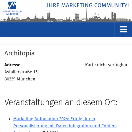
VERANSTALTUNGEN
Architopia
Kommende Veranstaltungen
Rückblicke
Adresse
Karte nicht verfügbar
Astallerstraße 15
Veranstaltungsformate
80339 München
STUDIO
ÜBER
Veranstaltungen an diesem Ort:
Wer wir sind
Clubführung
Marketing Automation 2024: Erfolg durch
Geschäftsstelle
Personalisierung mit Daten Integration und Content