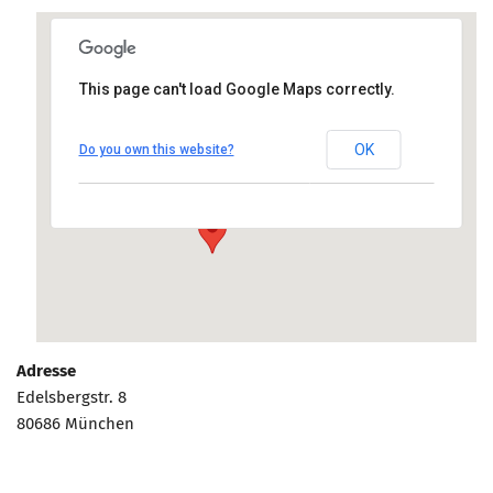
Marketing Pioniere
Arbeitsgruppen
MarketingFrauen
This page can't load Google Maps correctly.
MCM Geschäftsstelle
Münchner Marketingpreis
OK
Do you own this website?
Mentoring
Edelsbergstr. 8, 80686 München
Anfahrt anzeigen
Partnerschaften
Bundesverband Marketing Clubs
MARKETING PIONIERE
Marketing Pioniere im BVMC
CLUB-KOMMUNIKATION
Adresse
Newsletter
Edelsbergstr. 8
Clubmagazin
80686 München
MCM Club TV
MITGLIEDSCHAFT