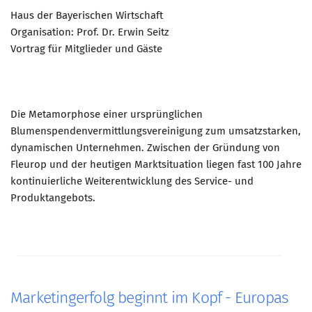
Marketing Pioniere
Haus der Bayerischen Wirtschaft
Arbeitsgruppen
Organisation: Prof. Dr. Erwin Seitz
Vortrag für Mitglieder und Gäste
MarketingFrauen
Münchner Marketingpreis
Mentoring
Die Metamorphose einer ursprünglichen
Partnerschaften
Blumenspendenvermittlungsvereinigung zum umsatzstarken,
Bundesverband Marketing Clubs
dynamischen Unternehmen. Zwischen der Gründung von
Fleurop und der heutigen Marktsituation liegen fast 100 Jahre
MARKETING PIONIERE
kontinuierliche Weiterentwicklung des Service- und
Marketing Pioniere im BVMC
Produktangebots.
CLUB-KOMMUNIKATION
Newsletter
Clubmagazin
MCM Club TV
Marketingerfolg beginnt im Kopf - Europas
MITGLIEDSCHAFT