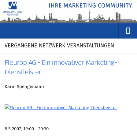
VERANSTALTUNGEN
VERGANGENE NETZWERK VERANSTALTUNGEN
Kommende Veranstaltungen
Fleurop AG - Ein innovativer Marketing-
Rückblicke
Dienstleister
Veranstaltungsformate
STUDIO
Karin Spengemann
ÜBER
Wer wir sind
Clubführung
Geschäftsstelle
8.5.2007, 19:00 - 20:30