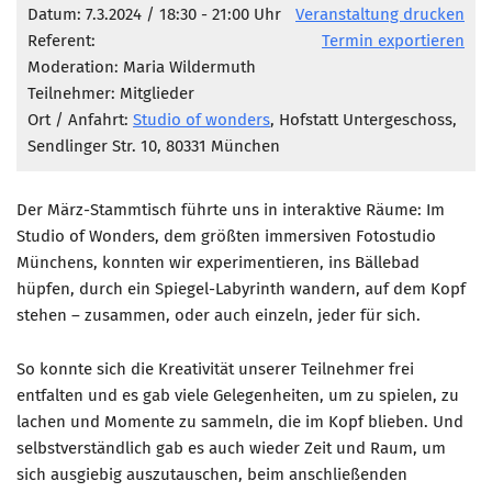
Marketing Pioniere
Datum: 7.3.2024 / 18:30 - 21:00 Uhr
Veranstaltung drucken
Referent:
Termin exportieren
Arbeitsgruppen
Moderation: Maria Wildermuth
MarketingFrauen
Teilnehmer: Mitglieder
Münchner Marketingpreis
Ort / Anfahrt:
Studio of wonders
, Hofstatt Untergeschoss,
Sendlinger Str. 10, 80331 München
Mentoring
Partnerschaften
Der März-Stammtisch führte uns in interaktive Räume: Im
Bundesverband Marketing Clubs
Studio of Wonders, dem größten immersiven Fotostudio
Münchens, konnten wir experimentieren, ins Bällebad
MARKETING PIONIERE
hüpfen, durch ein Spiegel-Labyrinth wandern, auf dem Kopf
Marketing Pioniere im BVMC
stehen – zusammen, oder auch einzeln, jeder für sich.
CLUB-KOMMUNIKATION
So konnte sich die Kreativität unserer Teilnehmer frei
Newsletter
entfalten und es gab viele Gelegenheiten, um zu spielen, zu
Clubmagazin
lachen und Momente zu sammeln, die im Kopf blieben. Und
selbstverständlich gab es auch wieder Zeit und Raum, um
MCM Club TV
sich ausgiebig auszutauschen, beim anschließenden
MITGLIEDSCHAFT