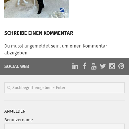
Marketing Pioniere
Arbeitsgruppen
MarketingFrauen
Münchner Marketingpreis
SCHREIBE EINEN KOMMENTAR
Mentoring
Du musst
angemeldet
sein, um einen Kommentar
Partnerschaften
abzugeben.
Bundesverband Marketing Clubs
SOCIAL WEB
MARKETING PIONIERE
Marketing Pioniere im BVMC
CLUB-KOMMUNIKATION
Newsletter
Clubmagazin
ANMELDEN
MCM Club TV
Benutzername
MITGLIEDSCHAFT