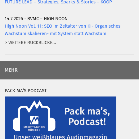
FUTURE LEAD – Strategies, Sparks & Stories – KOOP
14.7.2026 - BVMC – HIGH NOON
High Noon Vol. 11: SEO im Zeitalter von KI- Organisches
Wachstum skalieren- mit System statt Wachstum
> WEITERE RÜCKBLICKE...
MEHR
PACK MA’S PODCAST