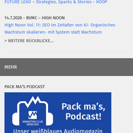
FUTURE LEAD – Strategies, Sparks & Stories – KOOP
14.7.2026 - BVMC – HIGH NOON
High Noon Vol. 11: SEO im Zeitalter von KI- Organisches
Wachstum skalieren- mit System statt Wachstum
> WEITERE RÜCKBLICKE...
MEHR
PACK MA’S PODCAST