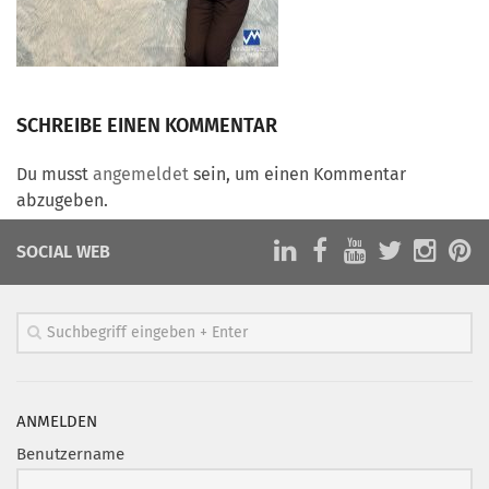
Marketing Pioniere
Arbeitsgruppen
MarketingFrauen
Münchner Marketingpreis
SCHREIBE EINEN KOMMENTAR
Mentoring
Du musst
angemeldet
sein, um einen Kommentar
Partnerschaften
abzugeben.
Bundesverband Marketing Clubs
SOCIAL WEB
MARKETING PIONIERE
Marketing Pioniere im BVMC
CLUB-KOMMUNIKATION
Newsletter
Clubmagazin
ANMELDEN
MCM Club TV
Benutzername
MITGLIEDSCHAFT