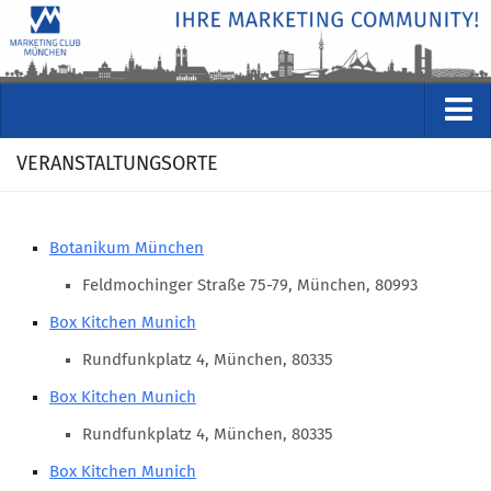
VERANSTALTUNGEN
VERANSTALTUNGSORTE
Kommende Veranstaltungen
Rückblicke
Botanikum München
Veranstaltungsformate
Feldmochinger Straße 75-79, München, 80993
STUDIO
Box Kitchen Munich
ÜBER
Rundfunkplatz 4, München, 80335
Wer wir sind
Box Kitchen Munich
Clubführung
Rundfunkplatz 4, München, 80335
Geschäftsstelle
Box Kitchen Munich