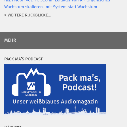
High Noon Vol. 11: SEO im Zeitalter von KI- Organisches
Wachstum skalieren- mit System statt Wachstum
> WEITERE RÜCKBLICKE...
MEHR
PACK MA’S PODCAST