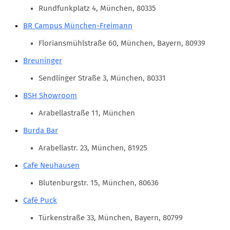
Marketing Pioniere
Rundfunkplatz 4, München, 80335
Arbeitsgruppen
BR Campus München-Freimann
MarketingFrauen
Floriansmühlstraße 60, München, Bayern, 80939
Münchner Marketingpreis
Breuninger
Mentoring
Sendlinger Straße 3, München, 80331
Partnerschaften
BSH Showroom
Bundesverband Marketing Clubs
Arabellastraße 11, München
MARKETING PIONIERE
Burda Bar
Marketing Pioniere im BVMC
Arabellastr. 23, München, 81925
CLUB-KOMMUNIKATION
Cafe Neuhausen
Newsletter
Blutenburgstr. 15, München, 80636
Clubmagazin
Café Puck
MCM Club TV
Türkenstraße 33, München, Bayern, 80799
MITGLIEDSCHAFT