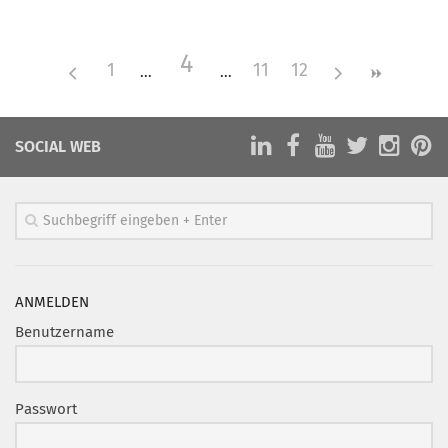
Mitglied werden
4
PODCAST
1
11
12
AKTUELLES
KONTAKT
SOCIAL WEB
ANMELDEN
Benutzername
Passwort