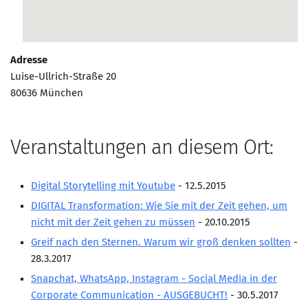
Marketing Pioniere
Arbeitsgruppen
MarketingFrauen
Adresse
Münchner Marketingpreis
Luise-Ullrich-Straße 20
80636 München
Mentoring
Partnerschaften
Bundesverband Marketing Clubs
Veranstaltungen an diesem Ort:
MARKETING PIONIERE
Digital Storytelling mit Youtube
- 12.5.2015
Marketing Pioniere im BVMC
DIGITAL Transformation: Wie Sie mit der Zeit gehen, um
CLUB-KOMMUNIKATION
nicht mit der Zeit gehen zu müssen
- 20.10.2015
Newsletter
Greif nach den Sternen. Warum wir groß denken sollten
-
28.3.2017
Clubmagazin
Snapchat, WhatsApp, Instagram - Social Media in der
MCM Club TV
Corporate Communication - AUSGEBUCHT!
- 30.5.2017
MITGLIEDSCHAFT