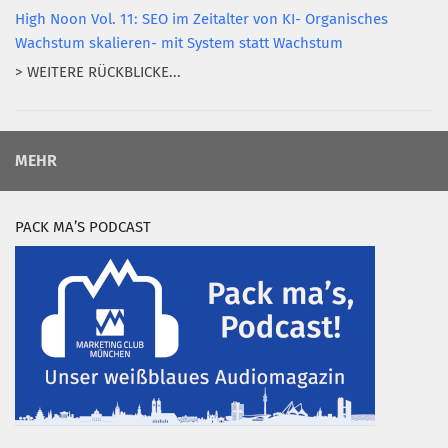
High Noon Vol. 11: SEO im Zeitalter von KI- Organisches
Wachstum skalieren- mit System statt Wachstum
> WEITERE RÜCKBLICKE...
MEHR
PACK MA’S PODCAST