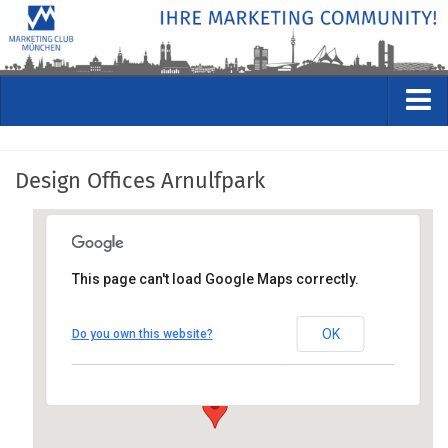
VERANSTALTUNGEN
Design Offices Arnulfpark
Kommende Veranstaltungen
Rückblicke
Veranstaltungsformate
This page can't load Google Maps correctly.
STUDIO
Design Offices Arnulfpark
ÜBER
OK
Do you own this website?
Luise-Ullrich-Straße 20, 80636 München
Wer wir sind
Anfahrt anzeigen
Clubführung
Geschäftsstelle