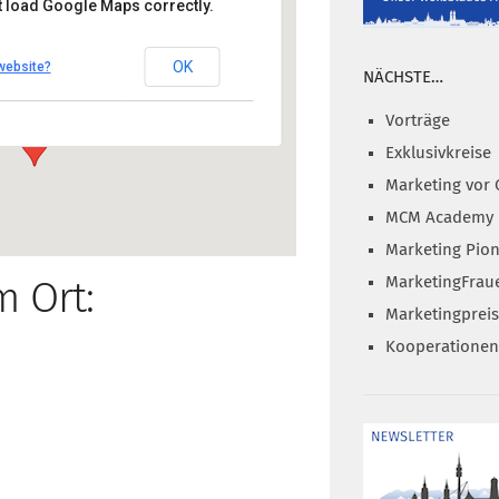
t load Google Maps correctly.
uhausen
OK
website?
gstr. 15, 80636 München
NÄCHSTE…
nzeigen
Vorträge
Exklusivkreise
Marketing vor 
MCM Academy
Marketing Pion
MarketingFrau
m Ort:
Marketingprei
Kooperationen