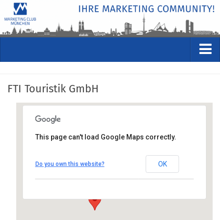
VERANSTALTUNGEN
FTI Touristik GmbH
Kommende Veranstaltungen
Rückblicke
Veranstaltungsformate
This page can't load Google Maps correctly.
STUDIO
FTI Touristik GmbH
ÜBER
OK
Do you own this website?
Landsberger Str. 88, 80339 München
Wer wir sind
Anfahrt anzeigen
Clubführung
Geschäftsstelle