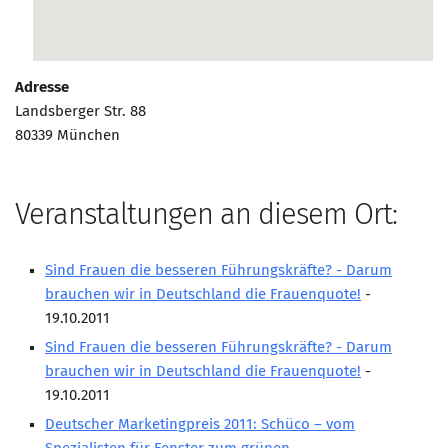
Marketing Pioniere
Arbeitsgruppen
MarketingFrauen
Adresse
Münchner Marketingpreis
Landsberger Str. 88
80339 München
Mentoring
Partnerschaften
Bundesverband Marketing Clubs
Veranstaltungen an diesem Ort:
MARKETING PIONIERE
Sind Frauen die besseren Führungskräfte? - Darum
Marketing Pioniere im BVMC
brauchen wir in Deutschland die Frauenquote!
-
CLUB-KOMMUNIKATION
19.10.2011
Newsletter
Sind Frauen die besseren Führungskräfte? - Darum
brauchen wir in Deutschland die Frauenquote!
-
Clubmagazin
19.10.2011
MCM Club TV
Deutscher Marketingpreis 2011: Schüco – vom
MITGLIEDSCHAFT