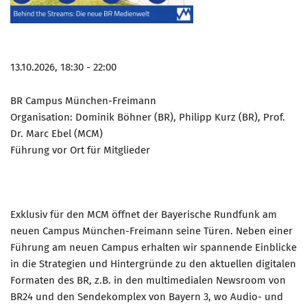
Marketing Pioniere
Arbeitsgruppen
MarketingFrauen
13.10.2026, 18:30 - 22:00
Münchner Marketingpreis
Mentoring
BR Campus München-Freimann
Organisation: Dominik Böhner (BR), Philipp Kurz (BR), Prof.
Partnerschaften
Dr. Marc Ebel (MCM)
Bundesverband Marketing Clubs
Führung vor Ort für Mitglieder
MARKETING PIONIERE
Marketing Pioniere im BVMC
CLUB-KOMMUNIKATION
Exklusiv für den MCM öffnet der Bayerische Rundfunk am
neuen Campus München-Freimann seine Türen. Neben einer
Newsletter
Führung am neuen Campus erhalten wir spannende Einblicke
Clubmagazin
in die Strategien und Hintergründe zu den aktuellen digitalen
Formaten des BR, z.B. in den multimedialen Newsroom von
MCM Club TV
BR24 und den Sendekomplex von Bayern 3, wo Audio- und
MITGLIEDSCHAFT