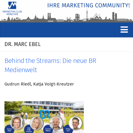
VERANSTALTUNGEN
DR. MARC EBEL
Kommende Veranstaltungen
Behind the Streams: Die neue BR
Rückblicke
Medienwelt
Veranstaltungsformate
STUDIO
Gudrun Riedl, Katja Voigt-Kreutzer
ÜBER
Wer wir sind
Clubführung
Geschäftsstelle