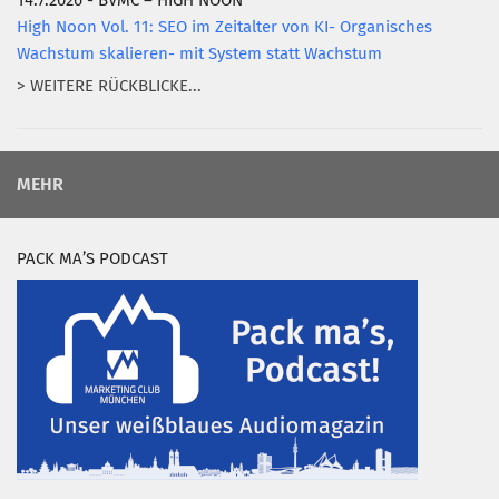
14.7.2026 - BVMC – HIGH NOON
High Noon Vol. 11: SEO im Zeitalter von KI- Organisches
Wachstum skalieren- mit System statt Wachstum
> WEITERE RÜCKBLICKE...
MEHR
PACK MA’S PODCAST