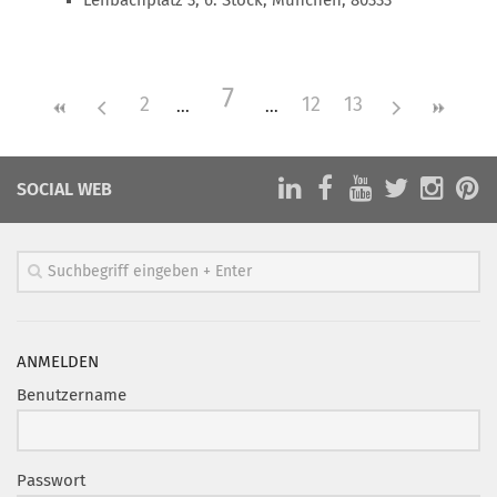
Lenbachplatz 3, 6. Stock, München, 80333
Mitglied werden
PODCAST
7
2
12
13
AKTUELLES
KONTAKT
SOCIAL WEB
ANMELDEN
Benutzername
Passwort