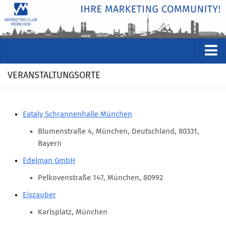
VERANSTALTUNGEN
VERANSTALTUNGSORTE
Kommende Veranstaltungen
Rückblicke
Eataly Schrannenhalle München
Veranstaltungsformate
Blumenstraße 4, München, Deutschland, 80331,
STUDIO
Bayern
Edelman GmbH
ÜBER
Pelkovenstraße 147, München, 80992
Wer wir sind
Eiszauber
Clubführung
Karlsplatz, München
Geschäftsstelle