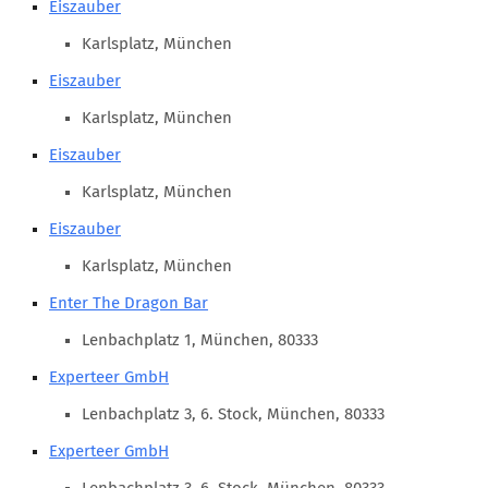
Eiszauber
Marketing Pioniere
Arbeitsgruppen
Karlsplatz, München
MarketingFrauen
Eiszauber
Münchner Marketingpreis
Karlsplatz, München
Mentoring
Eiszauber
Partnerschaften
Karlsplatz, München
Bundesverband Marketing Clubs
Eiszauber
MARKETING PIONIERE
Karlsplatz, München
Marketing Pioniere im BVMC
Enter The Dragon Bar
CLUB-KOMMUNIKATION
Lenbachplatz 1, München, 80333
Experteer GmbH
Newsletter
Clubmagazin
Lenbachplatz 3, 6. Stock, München, 80333
MCM Club TV
Experteer GmbH
MITGLIEDSCHAFT