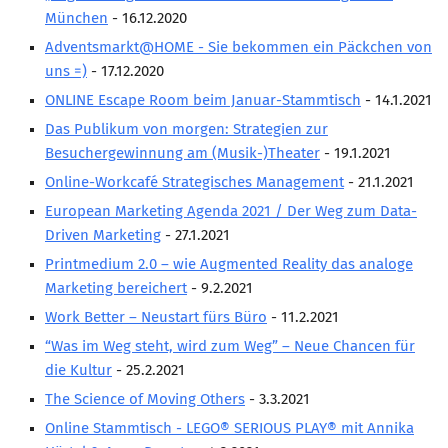
München
- 16.12.2020
Mitglied werden
Adventsmarkt@HOME - Sie bekommen ein Päckchen von
PODCAST
uns =)
- 17.12.2020
ONLINE Escape Room beim Januar-Stammtisch
- 14.1.2021
AKTUELLES
Das Publikum von morgen: Strategien zur
KONTAKT
Besuchergewinnung am (Musik-)Theater
- 19.1.2021
Online-Workcafé Strategisches Management
- 21.1.2021
European Marketing Agenda 2021 / Der Weg zum Data-
Driven Marketing
- 27.1.2021
Printmedium 2.0 – wie Augmented Reality das analoge
Marketing bereichert
- 9.2.2021
Work Better – Neustart fürs Büro
- 11.2.2021
“Was im Weg steht, wird zum Weg” – Neue Chancen für
die Kultur
- 25.2.2021
The Science of Moving Others
- 3.3.2021
Online Stammtisch - LEGO® SERIOUS PLAY® mit Annika