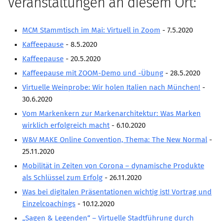
Veranstaltungen an diesem Ort:
Marketing Pioniere
Arbeitsgruppen
MCM Stammtisch im Mai: Virtuell in Zoom
- 7.5.2020
MarketingFrauen
Kaffeepause
- 8.5.2020
Münchner Marketingpreis
Kaffeepause
- 20.5.2020
Mentoring
Kaffeepause mit ZOOM-Demo und -Übung
- 28.5.2020
Partnerschaften
Virtuelle Weinprobe: Wir holen Italien nach München!
-
30.6.2020
Bundesverband Marketing Clubs
Vom Markenkern zur Markenarchitektur: Was Marken
MARKETING PIONIERE
wirklich erfolgreich macht
- 6.10.2020
Marketing Pioniere im BVMC
W&V MAKE Online Convention, Thema: The New Normal
-
25.11.2020
CLUB-KOMMUNIKATION
Mobilität in Zeiten von Corona – dynamische Produkte
Newsletter
als Schlüssel zum Erfolg
- 26.11.2020
Clubmagazin
Was bei digitalen Präsentationen wichtig ist! Vortrag und
MCM Club TV
Einzelcoachings
- 10.12.2020
„Sagen & Legenden“ – Virtuelle Stadtführung durch
MITGLIEDSCHAFT