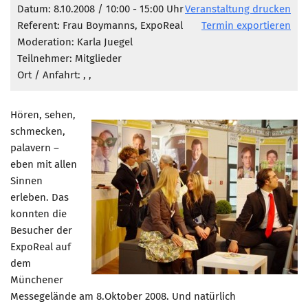
Marketing Pioniere
Datum: 8.10.2008 / 10:00 - 15:00 Uhr
Veranstaltung drucken
Referent: Frau Boymanns, ExpoReal
Termin exportieren
Arbeitsgruppen
Moderation: Karla Juegel
MarketingFrauen
Teilnehmer: Mitglieder
Münchner Marketingpreis
Ort / Anfahrt:
, ,
Mentoring
Hören, sehen,
Partnerschaften
schmecken,
Bundesverband Marketing Clubs
palavern –
eben mit allen
MARKETING PIONIERE
Sinnen
Marketing Pioniere im BVMC
erleben. Das
CLUB-KOMMUNIKATION
konnten die
Besucher der
Newsletter
ExpoReal auf
Clubmagazin
dem
Münchener
MCM Club TV
Messegelände am 8.Oktober 2008. Und natürlich
MITGLIEDSCHAFT