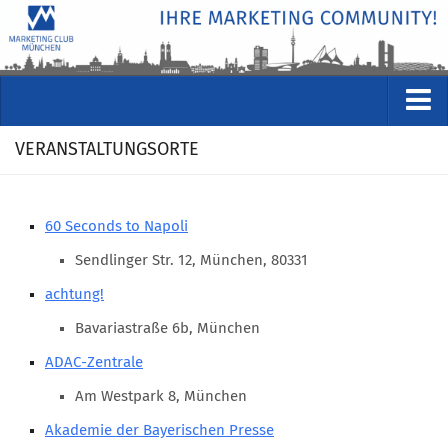
VERANSTALTUNGEN
VERANSTALTUNGSORTE
Kommende Veranstaltungen
Rückblicke
60 Seconds to Napoli
Veranstaltungsformate
Sendlinger Str. 12, München, 80331
STUDIO
achtung!
ÜBER
Bavariastraße 6b, München
Wer wir sind
ADAC-Zentrale
Clubführung
Am Westpark 8, München
Geschäftsstelle
Akademie der Bayerischen Presse