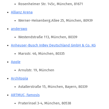
Marketing Pioniere
Rosenheimer Str. 145c, München, 81671
Arbeitsgruppen
Allianz Arena
MarketingFrauen
Werner-Heisenberg.Allee 25, München, 80939
Münchner Marketingpreis
anderswo
Mentoring
Westendstraße 113, München, 80339
Partnerschaften
Anheuser-Busch InBev Deutschland GmbH & Co. KG
Bundesverband Marketing Clubs
Marsstr. 46, München, 80335
MARKETING PIONIERE
Apple
Marketing Pioniere im BVMC
Arnulstr. 19, München
CLUB-KOMMUNIKATION
Architopia
Newsletter
Astallerstraße 15, München, Bayern, 80339
Clubmagazin
ARTMUC, Famosis
MCM Club TV
Praterinsel 3-4, München, 80538
MITGLIEDSCHAFT