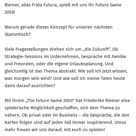
Riemer, alias Frida Futura, spielt mit uns ihr Future Game
Münchner Marketingpreis
2050!
Mentoring
Warum gerade dieses Konzept für unseren nächsten
Partnerschaften
Stammtisch?
Bundesverband Marketing Clubs
MARKETING PIONIERE
Viele Fragestellungen drehen sich um „die Zukunft“. Ob
Strategie-Sessions im Unternehmen, Gespräche mit Familie
Marketing Pioniere im BVMC
und Freunden, oder die eigene Urlaubsplanung. Und
CLUB-KOMMUNIKATION
gleichzeitig ist das Thema abstrakt. Wie soll ich jetzt wissen,
was morgen sein wird? Und wie soll ich meine Taten heute
Newsletter
dann darauf ausrichten?
Clubmagazin
Mit ihrem „The Future Game 2050“ hat Friederike Riemer eine
MCM Club TV
spielerische Möglichkeit geschaffen, sich dem Thema zu
MITGLIEDSCHAFT
nähern. Ob privat oder im Business – die Gespräche, die den
Mitglied werden
Karten folgen sind auf jeden Fall immer inspirierend. Umso
mehr freuen wir uns darauf, mit euch zu spielen!
PODCAST