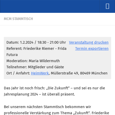
VERANSTALTUNGEN
MCM STAMMTISCH
Kommende Veranstaltungen
Rückblicke
Datum: 1.2.2024 / 18:30 - 21:00 Uhr
Veranstaltung drucken
Veranstaltungsformate
Referent: Friederike Riemer - Frida
Termin exportieren
STUDIO
Futura
Moderation: Maria Wildermuth
ÜBER
Teilnehmer: Mitglieder und Gäste
Wer wir sind
Ort / Anfahrt:
HeimWerk
, Müllerstraße 49, 80469 München
Clubführung
Das Jahr ist noch frisch: „Die Zukunft“ – und sei es nur die
Geschäftsstelle
Jahresplanung 2024 – ist überall präsent.
Marketing Pioniere
Arbeitsgruppen
Bei unserem nächsten Stammtisch bekommen wir
professionelle Verstärkung zum Thema „Zukunft“. Friederike
MarketingFrauen