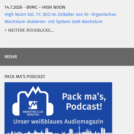
14.7.2026 - BVMC – HIGH NOON
High Noon Vol. 11: SEO im Zeitalter von KI- Organisches
Wachstum skalieren- mit System statt Wachstum
> WEITERE RÜCKBLICKE...
MEHR
PACK MA’S PODCAST