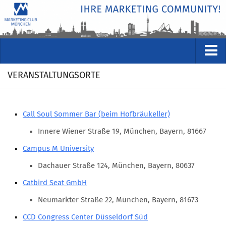
VERANSTALTUNGEN
VERANSTALTUNGSORTE
Kommende Veranstaltungen
Rückblicke
Call Soul Sommer Bar (beim Hofbräukeller)
Veranstaltungsformate
Innere Wiener Straße 19, München, Bayern, 81667
STUDIO
Campus M University
ÜBER
Dachauer Straße 124, München, Bayern, 80637
Wer wir sind
Catbird Seat GmbH
Clubführung
Neumarkter Straße 22, München, Bayern, 81673
Geschäftsstelle
CCD Congress Center Düsseldorf Süd