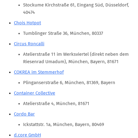
Marketing Pioniere
Stockume Kirchstraße 61, Eingang Süd, Düsseldorf,
Arbeitsgruppen
40474
MarketingFrauen
Chois Hotpot
Münchner Marketingpreis
Tumblinger Straße 36, München, 80337
Mentoring
Circus Roncalli
Partnerschaften
Atelierstraße 11 im Werksviertel (direkt neben dem
Riesenrad Umadum), München, Bayern, 81671
Bundesverband Marketing Clubs
COKREA im Stemmerhof
MARKETING PIONIERE
Plinganserstraße 6, München, 81369, Bayern
Marketing Pioniere im BVMC
Container Collective
CLUB-KOMMUNIKATION
Atelierstraße 4, München, 81671
Newsletter
Cordo Bar
Clubmagazin
Ickstattstr. 1a, München, Bayern, 80469
MCM Club TV
d.core GmbH
MITGLIEDSCHAFT