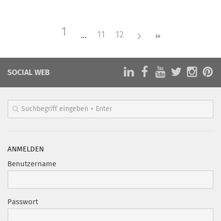
Mitglied werden
1
PODCAST
11
12
AKTUELLES
KONTAKT
SOCIAL WEB
ANMELDEN
Benutzername
Passwort