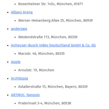
Marketing Pioniere
Rosenheimer Str. 145c, München, 81671
Arbeitsgruppen
Allianz Arena
MarketingFrauen
Werner-Heisenberg.Allee 25, München, 80939
Münchner Marketingpreis
anderswo
Mentoring
Westendstraße 113, München, 80339
Partnerschaften
Anheuser-Busch InBev Deutschland GmbH & Co. KG
Bundesverband Marketing Clubs
Marsstr. 46, München, 80335
MARKETING PIONIERE
Apple
Marketing Pioniere im BVMC
Arnulstr. 19, München
CLUB-KOMMUNIKATION
Architopia
Newsletter
Astallerstraße 15, München, Bayern, 80339
Clubmagazin
ARTMUC, Famosis
MCM Club TV
Praterinsel 3-4, München, 80538
MITGLIEDSCHAFT