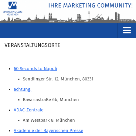
VERANSTALTUNGEN
VERANSTALTUNGSORTE
Kommende Veranstaltungen
Rückblicke
60 Seconds to Napoli
Veranstaltungsformate
Sendlinger Str. 12, München, 80331
STUDIO
achtung!
ÜBER
Bavariastraße 6b, München
Wer wir sind
ADAC-Zentrale
Clubführung
Am Westpark 8, München
Geschäftsstelle
Akademie der Bayerischen Presse