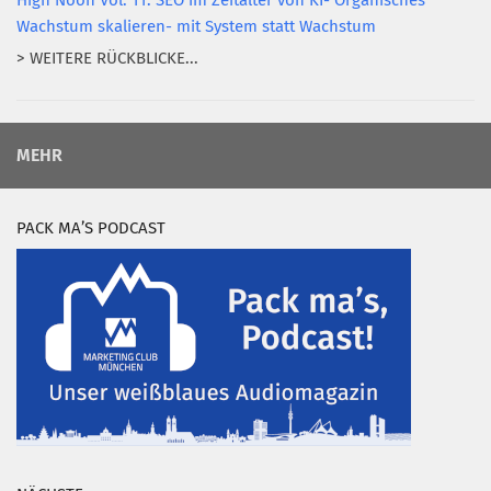
High Noon Vol. 11: SEO im Zeitalter von KI- Organisches
Wachstum skalieren- mit System statt Wachstum
> WEITERE RÜCKBLICKE...
MEHR
PACK MA’S PODCAST