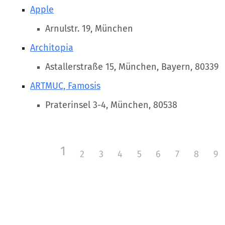
Apple
Arnulstr. 19, München
Architopia
Astallerstraße 15, München, Bayern, 80339
ARTMUC, Famosis
Praterinsel 3-4, München, 80538
1
2
3
4
5
6
7
8
9