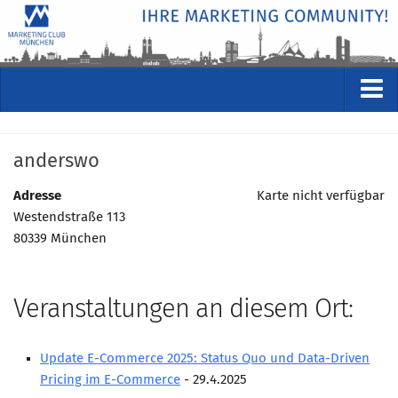
VERANSTALTUNGEN
anderswo
Kommende Veranstaltungen
Rückblicke
Adresse
Karte nicht verfügbar
Westendstraße 113
Veranstaltungsformate
80339 München
STUDIO
ÜBER
Veranstaltungen an diesem Ort:
Wer wir sind
Clubführung
Update E-Commerce 2025: Status Quo und Data-Driven
Geschäftsstelle
Pricing im E-Commerce
- 29.4.2025