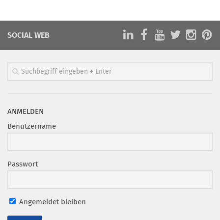
Marketing Pioniere
Arbeitsgruppen
SOCIAL WEB
MarketingFrauen
Münchner Marketingpreis
Mentoring
Partnerschaften
Bundesverband Marketing Clubs
ANMELDEN
MARKETING PIONIERE
Benutzername
Marketing Pioniere im BVMC
CLUB-KOMMUNIKATION
Passwort
Newsletter
Clubmagazin
Angemeldet bleiben
MCM Club TV
MITGLIEDSCHAFT